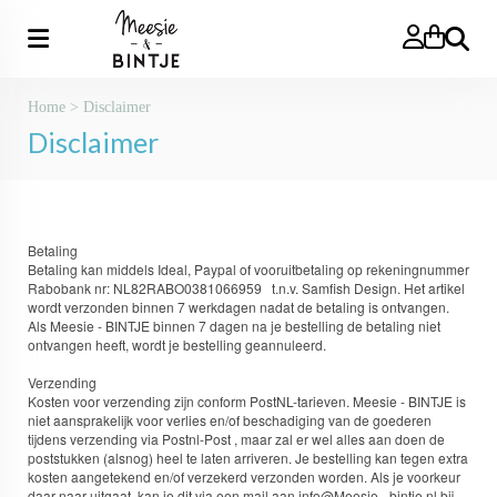
Zoeken
Home
>
Disclaimer
Disclaimer
Betaling
Betaling kan middels Ideal, Paypal of vooruitbetaling op rekeningnummer
Rabobank nr: NL82RABO0381066959
t.n.v. Samfish Design. Het artikel
wordt verzonden binnen 7 werkdagen nadat de betaling is ontvangen.
Als Meesie - BINTJE binnen 7 dagen na je bestelling de betaling niet
ontvangen heeft, wordt je bestelling geannuleerd.
Verzending
Kosten voor verzending zijn conform PostNL-tarieven. Meesie - BINTJE is
niet aansprakelijk voor verlies en/of beschadiging van de goederen
tijdens verzending via Postnl-Post , maar zal er wel alles aan doen de
poststukken (alsnog) heel te laten arriveren. Je bestelling kan tegen extra
kosten aangetekend en/of verzekerd verzonden worden. Als je voorkeur
daar naar uitgaat, kan je dit via een mail aan info@Meesie - bintje.nl bij