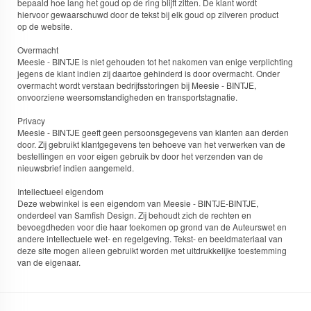
bepaald hoe lang het goud op de ring blijft zitten. De klant wordt
hiervoor gewaarschuwd door de tekst bij elk goud op zilveren product
op de website.
Overmacht
Meesie - BINTJE is niet gehouden tot het nakomen van enige verplichting
jegens de klant indien zij daartoe gehinderd is door overmacht. Onder
overmacht wordt verstaan bedrijfsstoringen bij Meesie - BINTJE,
onvoorziene weersomstandigheden en transportstagnatie.
Privacy
Meesie - BINTJE geeft geen persoonsgegevens van klanten aan derden
door. Zij gebruikt klantgegevens ten behoeve van het verwerken van de
bestellingen en voor eigen gebruik bv door het verzenden van de
nieuwsbrief indien aangemeld.
Intellectueel eigendom
Deze webwinkel is een eigendom van Meesie - BINTJE-BINTJE,
onderdeel van Samfish Design. Zij behoudt zich de rechten en
bevoegdheden voor die haar toekomen op grond van de Auteurswet en
andere intellectuele wet- en regelgeving. Tekst- en beeldmateriaal van
deze site mogen alleen gebruikt worden met uitdrukkelijke toestemming
van de eigenaar.