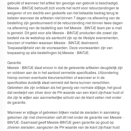
gebruikt of wanneer het artikel ten gevolge van gebruik is beschadigd.
Meesie - BINTJE behoudt zich voorts het recht voor retourzendingen te
weigeren of om slechts een gedeelte van het betaalde bedrag terug te
betalen wanneer de artikelen niet binnen 7 dagen na aflevering van de
bestelling zijn geretourneerd of de retourzending niet binnen twee dagen
na aflevering van de bestelling aan het Meesie - BINTJE team per e-mail
is gemeld. Dit geld voor alle Meesie - BINTJE producten die zowel zijn
besteld via de webshop als aankocht zijn op de lifestyle evenementen,
beurzen of markten waaraan Meesie - BINTJE deelneemt.
Toepasselijkheid van de voorwaarden. Deze voorwaarden zijn van
toepassing op alle bestellingen bij Meesie - BINTJE.
Garantie
Meesie - BINTJE staat ervoor in dat de geleverde artikelen deugdelijk zijn
en voldoen aan de in het aanbod vermelde specificaties. Uitzondering
hierop vormen eventuele kleurverschillen of wanneer er in de
specificaties duidelijk staat vermeld dat items kunnen verschillen.
Gebreken die zijn ontstaan als het gevolg van normale slijtage, het goud
dat verdwijnt van zilver door de PH waarde van een klant zijn/haar huid of
die zijn te wijten aan aanmerkelijke schuld van de klant vallen niet onder
de garantie.
Wanneer er slijtage of gebreken blijken nadat de sieraden in aanraking
gekomen zijn met chemicalien valt dit niet onder de garantie van Meesie -
BINTJE. Daarnaast geeft Meesie-BINTJE geen garantie op goud op
zilveren sieraden, aangezien de PH waarde van de klant zijn/haar huid