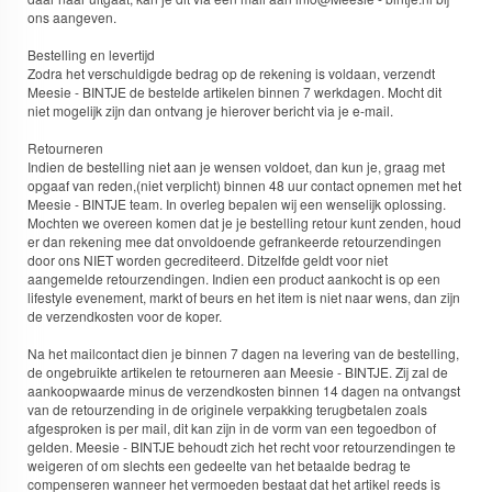
ons aangeven.
Bestelling en levertijd
Zodra het verschuldigde bedrag op de rekening is voldaan, verzendt
Meesie - BINTJE de bestelde artikelen binnen 7 werkdagen. Mocht dit
niet mogelijk zijn dan ontvang je hierover bericht via je e-mail.
Retourneren
Indien de bestelling niet aan je wensen voldoet, dan kun je, graag met
opgaaf van reden,(niet verplicht) binnen 48 uur contact opnemen met het
Meesie - BINTJE team. In overleg bepalen wij een wenselijk oplossing.
Mochten we overeen komen dat je je bestelling retour kunt zenden, houd
er dan rekening mee dat onvoldoende gefrankeerde retourzendingen
door ons NIET worden gecrediteerd. Ditzelfde geldt voor niet
aangemelde retourzendingen. Indien een product aankocht is op een
lifestyle evenement, markt of beurs en het item is niet naar wens, dan zijn
de verzendkosten voor de koper.
Na het mailcontact dien je binnen 7 dagen na levering van de bestelling,
de ongebruikte artikelen te retourneren aan Meesie - BINTJE. Zij zal de
aankoopwaarde minus de verzendkosten binnen 14 dagen na ontvangst
van de retourzending in de originele verpakking terugbetalen zoals
afgesproken is per mail, dit kan zijn in de vorm van een tegoedbon of
gelden. Meesie - BINTJE behoudt zich het recht voor retourzendingen te
weigeren of om slechts een gedeelte van het betaalde bedrag te
compenseren wanneer het vermoeden bestaat dat het artikel reeds is