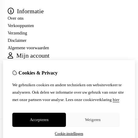
Informatie
Over ons
Verkooppunten
Verzending
Disclaimer
Algemene voorwaarden
Mijn account
Inloggen
Bestelhistorie
Cookies & Privacy
Verlanglijst
Klantenservice
We gebruiken cookies en andere technieken om websiteverkeer te
Contact
analyseren. Ook delen we informatie over uw gebruik van onze site
Sitemap
met onze partners voor analyse.
Lees onze cookieverklaring
hier
Accepteren
Weigeren
Cookie-instellingen