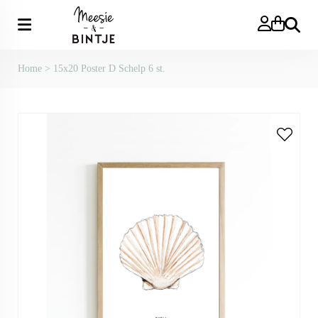
Zoeken
Home
>
15x20 Poster D Schelp 6 st.