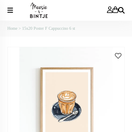
Zoeken
Home
>
15x20 Poster F Cappuccino 6 st