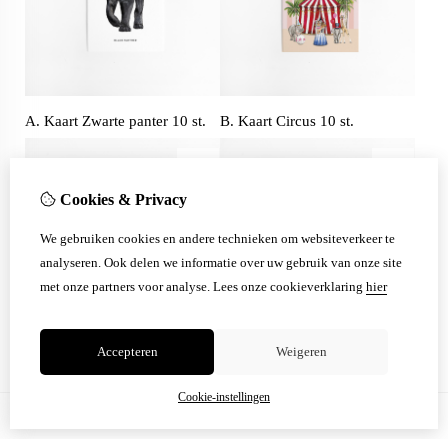
A. Kaart Zwarte panter 10 st.
B. Kaart Circus 10 st.
Cookies & Privacy
We gebruiken cookies en andere technieken om websiteverkeer te
analyseren. Ook delen we informatie over uw gebruik van onze site
met onze partners voor analyse.
Lees onze cookieverklaring
hier
Accepteren
Weigeren
B. Kaart Cirkel Biggetje 10 st.
B. Kaart Cirkel Ezel 10 st.
Cookie-instellingen
....
|<
<
1
2
3
4
5
Toon meer
>|