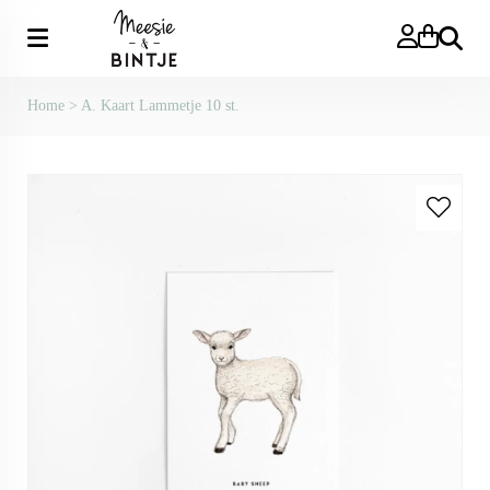
Zoeken
Home
>
A. Kaart Lammetje 10 st.