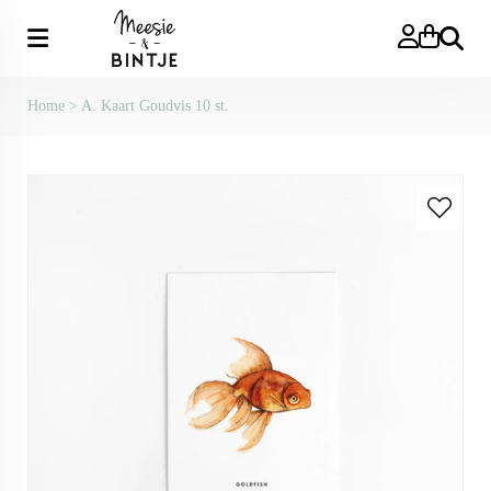
Zoeken
Home
>
A. Kaart Goudvis 10 st.