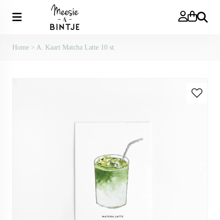
Zoeken
Home
>
A. Kaart Matcha Latte 10 st.