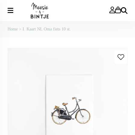
Zoeken
Home
>
I. Kaart NL Oma fiets 10 st.