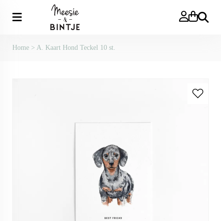
Zoeken
Home
>
A. Kaart Hond Teckel 10 st.