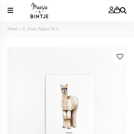
Zoeken
Home
>
A. Kaart Alpaca 10 st.