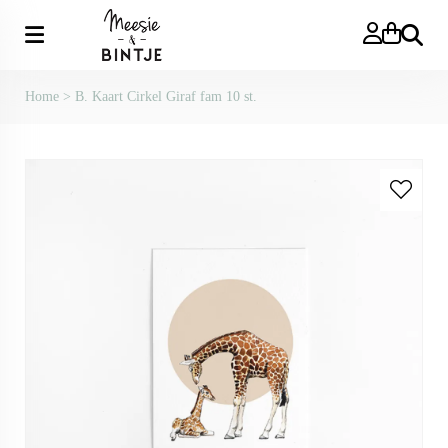
Zoeken
Home
>
B. Kaart Cirkel Giraf fam 10 st.