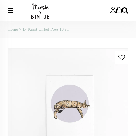
Zoeken
Home
>
B. Kaart Cirkel Poes 10 st.