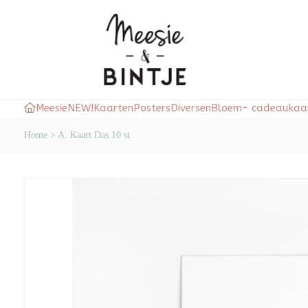
Meesie
NEW!
Kaarten
Posters
Diversen
Bloem- cadeaukaar
Home
>
A. Kaart Das 10 st.