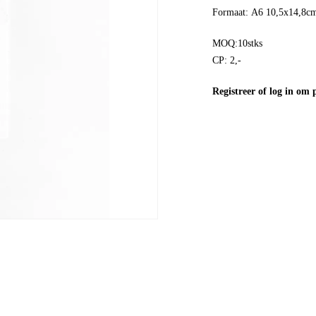
Formaat: A6 10,5x14,8c
MOQ:10stks
CP: 2,-
Registreer
of
log in
om pr