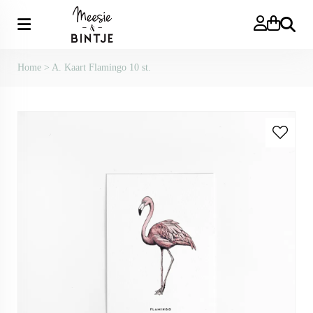
Zoeken
Home
>
A. Kaart Flamingo 10 st.