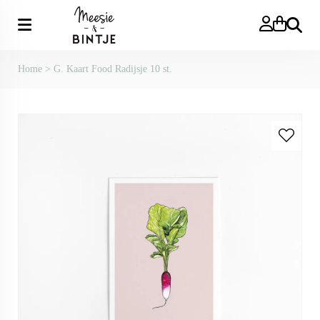
Zoeken
Home
>
G. Kaart Food Radijsje 10 st.