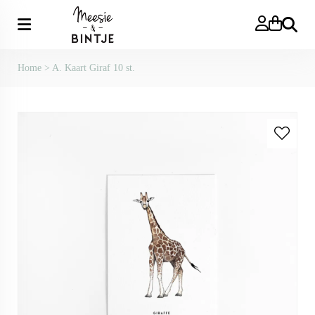
Zoeken
Home
>
A. Kaart Giraf 10 st.