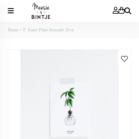
Zoeken
Home
>
F. Kaart Plant Avocado 10 st.