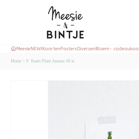
Meesie
NEW!
Kaarten
Posters
Diversen
Bloem- cadeaukaar
Home
>
F. Kaart Plant Ananas 10 st.