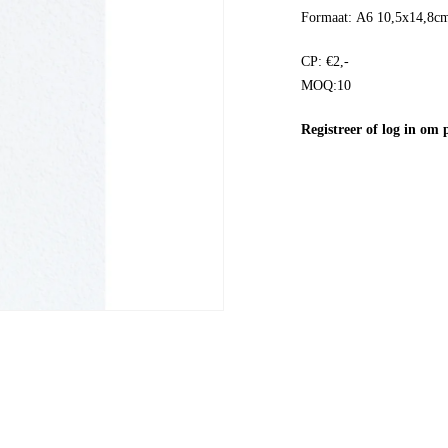
Formaat: A6 10,5x14,8
CP: €2,-
MOQ:10
Registreer
of
log in
om pr