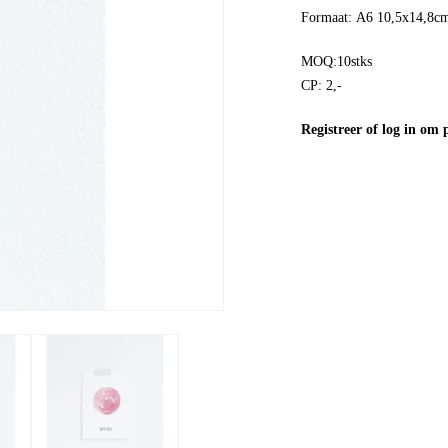
Formaat: A6 10,5x14,8c
MOQ:10stks
CP: 2,-
Registreer
of
log in
om pr