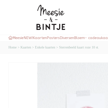
Meesie
NEW!
Kaarten
Posters
Diversen
Bloem- cadeaukaar
Home
>
Kaarten
>
Enkele kaarten
>
Sterrenbeeld kaart roze 10 st.