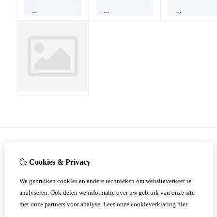
Informatie
Cookies & Privacy
Over ons
We gebruiken cookies en andere technieken om websiteverkeer te
Verkooppunten
analyseren. Ook delen we informatie over uw gebruik van onze site
Verzending
met onze partners voor analyse.
Lees onze cookieverklaring
hier
Disclaimer
Algemene voorwaarden