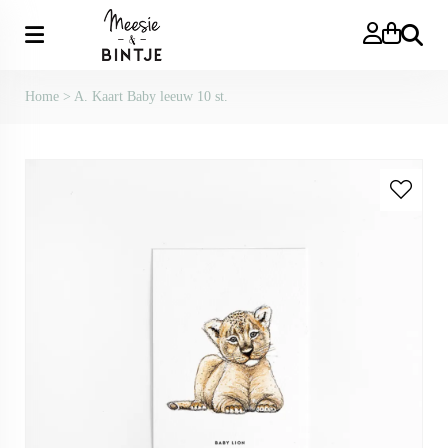
Zoeken
Home
>
A. Kaart Baby leeuw 10 st.