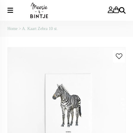
Zoeken
Home
>
A. Kaart Zebra 10 st.