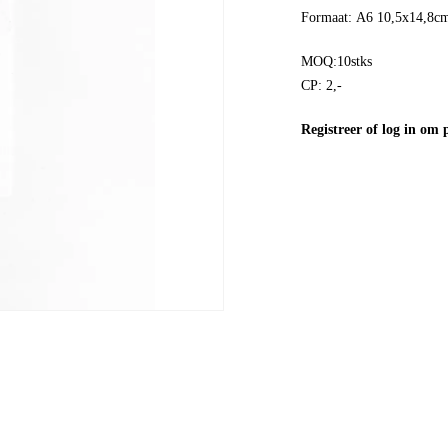
Formaat: A6 10,5x14,8c
MOQ:10stks
CP: 2,-
Registreer
of
log in
om pr