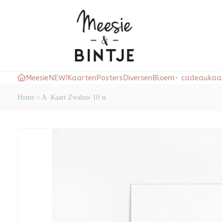
Meesie
NEW!
Kaarten
Posters
Diversen
Bloem- cadeaukaar
Home
>
A. Kaart Zwaluw 10 st.