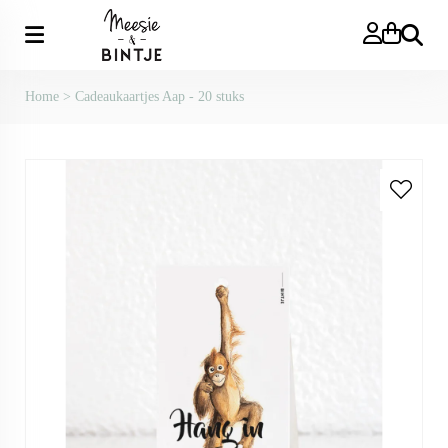
Zoeken
Home
>
Cadeaukaartjes Aap - 20 stuks