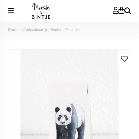
Zoeken
Home
>
Cadeaukaartjes Panda - 20 stuks