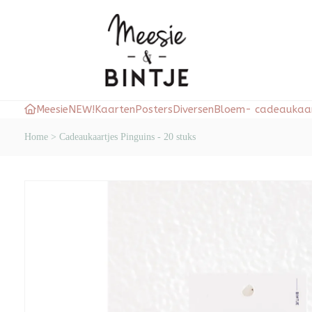
Meesie
NEW!
Kaarten
Posters
Diversen
Bloem- cadeaukaar
Home
>
Cadeaukaartjes Pinguins - 20 stuks