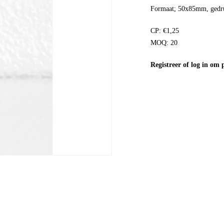
Formaat; 50x85mm, gedru
CP: €1,25
MOQ: 20
Registreer
of
log in
om pr