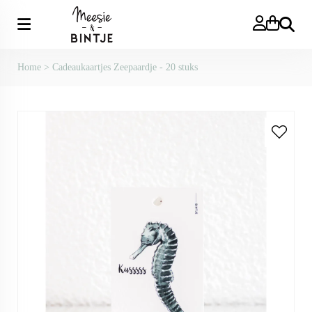
Zoeken
Home
>
Cadeaukaartjes Zeepaardje - 20 stuks