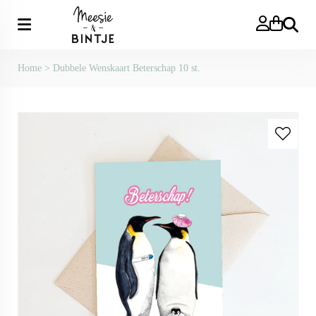
Zoeken
Home
>
Dubbele Wenskaart Beterschap 10 st.