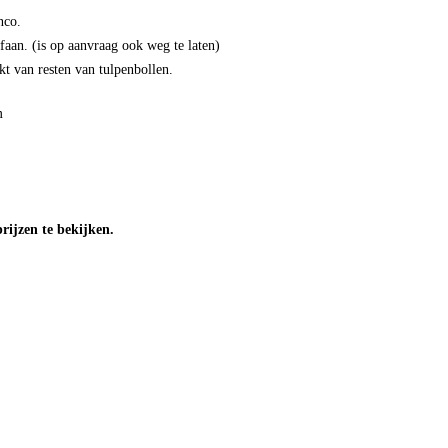
nco.
ofaan. (is op aanvraag ook weg te laten)
kt van resten van tulpenbollen.
m
ijzen te bekijken.