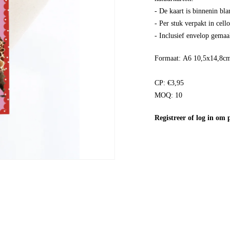
- De kaart is binnenin bla
- Per stuk verpakt in cell
- Inclusief envelop gemaa
Formaat: A6 10,5x14,8c
CP: €3,95
MOQ: 10
Registreer
of
log in
om pr