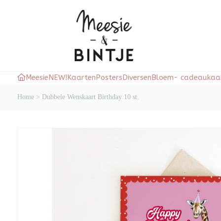
Meesie
NEW!
Kaarten
Posters
Diversen
Bloem- cadeaukaar
Home
>
Dubbele Wenskaart Birthday 10 st.