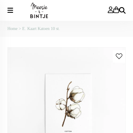
Zoeken
Home
>
E. Kaart Katoen 10 st.