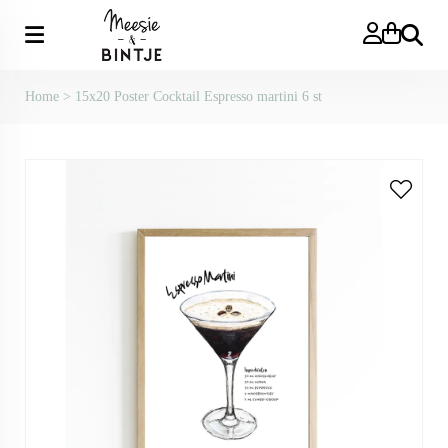
Zoeken
Home
>
15x20 Poster Cocktail Espresso martini 6 st