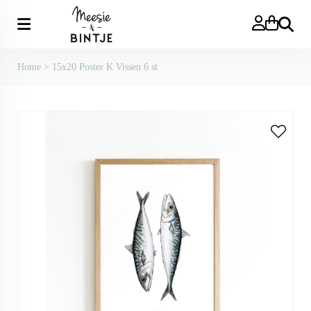
Zoeken
Home
>
15x20 Poster K Vissen 6 st