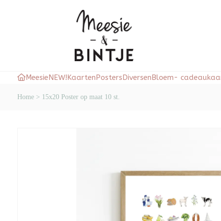
Meesie
NEW!
Kaarten
Posters
Diversen
Bloem- cadeaukaar
Home
>
15x20 Poster op maat 10 st.