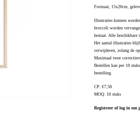
Formaat; 15x20cm, geleve
Illustraties kunnen worde
broccoli worden vervangen 
bestaat. Alle beschikbare i
Het aantal illustraties bli
verwijderen, zolang de opz
Maximaal twee correctier
Bestellen kan per 10 stuk
bestelling.
CP: €7,50
MOQ: 10 stuks
Registreer
of
log in
om pr