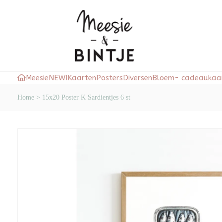
Meesie
NEW!
Kaarten
Posters
Diversen
Bloem- cadeaukaar
Home
>
15x20 Poster K Sardientjes 6 st