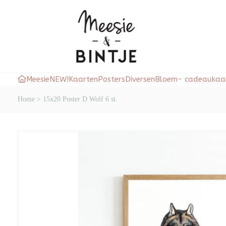
Meesie
NEW!
Kaarten
Posters
Diversen
Bloem- cadeaukaar
Home
>
15x20 Poster D Wolf 6 st.