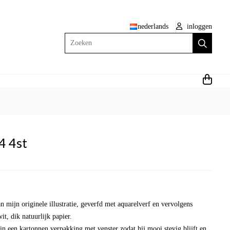
nederlands
inloggen
Zoeken
4 4st
n mijn originele illustratie, geverfd met aquarelverf en vervolgens
t, dik natuurlijk papier.
in een kartonnen verpakking met venster zodat hij mooi stevig blijft en