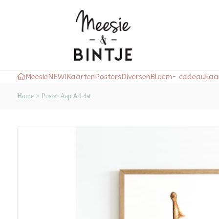
Meesie
NEW!
Kaarten
Posters
Diversen
Bloem- cadeaukaar
Home
>
Poster Aap A4 4st