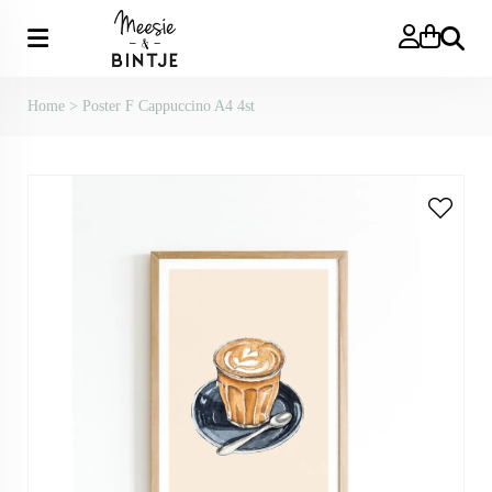
Zoeken
Home
>
Poster F Cappuccino A4 4st