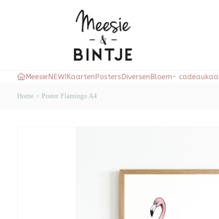
Meesie
NEW!
Kaarten
Posters
Diversen
Bloem- cadeaukaar
Home
>
Poster Flamingo A4