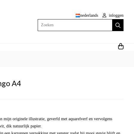
nederlands
inloggen
Zoeken
ngo A4
n mijn originele illustratie, geverfd met aquarelverf en vervolgens
t, dik natuurlijk papier.
in een kartonnen verpakking met venster zodat hij mooi stevig blijft en