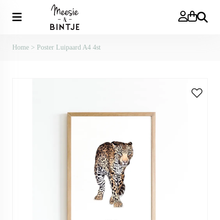
Zoeken
Home
>
Poster Luipaard A4 4st